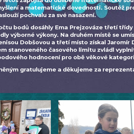
e letos zapojila do oblíbené matematické sout
myšlení a matematické dovednosti. Soutěž pro
zaslouží pochvalu za své nasazení.
očtu bodů dosáhly Ema Prejzováze třetí třídy 
dly výborné výkony. Na druhém místě se umí
nisou Dobšovou a třetí místo získal Jaromír D
m stanoveného časového limitu zvládl vyplnit
 bodového hodnocení pro obě věkové kategor
ěným gratulujeme a děkujeme za reprezenta