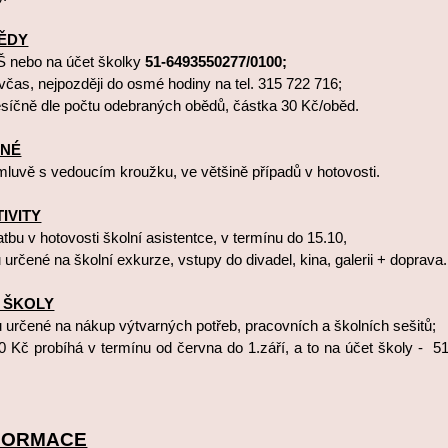
ĚDY
Š nebo na účet školky
51-6493550277/0100;
včas, nejpozději do osmé hodiny na tel. 315 722 716;
síčně dle počtu odebraných obědů, částka 30 Kč/oběd.
NÉ
luvě s vedoucím kroužku, ve většině případů v hotovosti.
IVITY
atbu v hotovosti školní asistentce, v termínu do 15.10,
u určené na školní exkurze, vstupy do divadel, kina, galerii + doprava.
 ŠKOLY
u určené na nákup výtvarných potřeb, pracovních a školních sešitů;
0 Kč probíhá v termínu od června do 1.září, a to na účet školy - 
NFORMACE