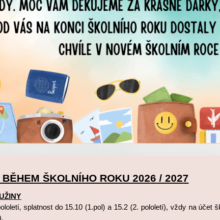
 BĚHEM ŠKOLNÍHO ROKU 202
6
/ 202
7
UŽINY
loletí, splatnost do 15.10 (1.pol) a 15.2 (2. pololetí), vždy na účet 
).