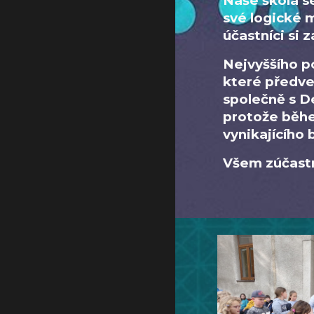
Naše škola s
své logické 
účastníci si 
Nejvyššího p
které předve
společně s De
protože běhe
vynikajícího
Všem zúčastn