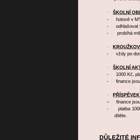
·
ŠKOLNÍ OB
-
hotově v M
-
odhlašovat 
-
probíhá mě
·
KROUŽKOV
-
vždy po dom
·
ŠKOLNÍ AKT
-
1000 Kč, pl
-
finance jso
·
PŘÍSPĚVEK
–
finance jso
-
platba 100
dítěte.
DŮLEŽITÉ I