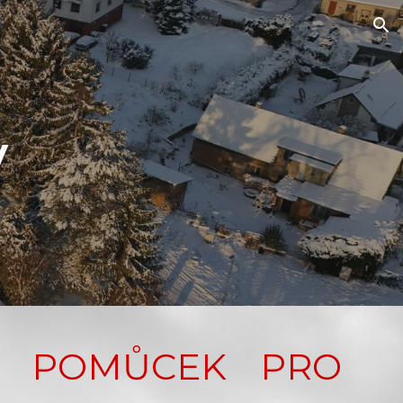
ion
y
AM POMŮCEK PRO