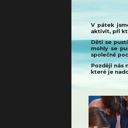
V pátek jsme
aktivit, při 
Děti se pust
mohly se pu
společně poc
Později nás 
které je nadc