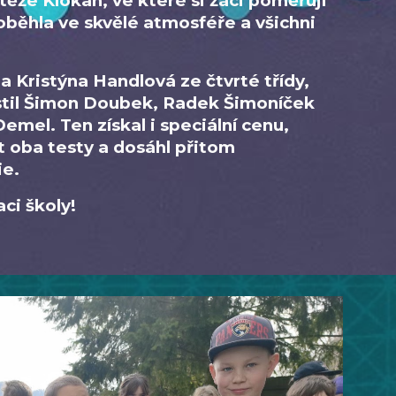
ěže Klokan, ve které si žáci poměřují
běhla ve skvělé atmosféře a všichni
a Kristýna Handlová ze čtvrté třídy,
stil Šimon Doubek, Radek Šimoníček
emel. Ten získal i speciální cenu,
 oba testy a dosáhl přitom
ie.
ci školy!