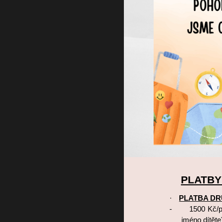
PLATBY
·
PLATBA DR
-
1500 Kč/po
jméno dítěte