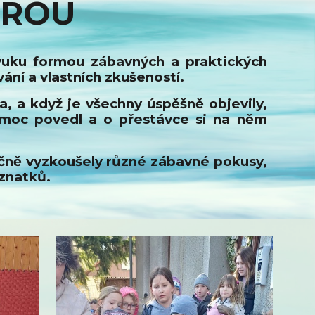
HROU
výuku formou zábavných a praktických
vání a vlastních zkušeností.
ka, a když je všechny úspěšně objevily,
 moc povedl a o přestávce si na něm
cvičně vyzkoušely různé zábavné pokusy,
oznatků.