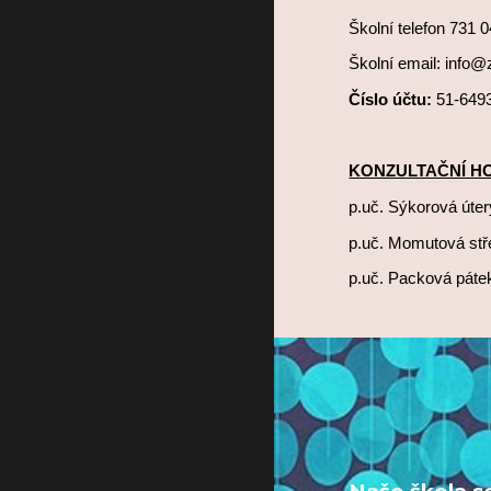
Školní telefon 731 
Školní email: info@
Číslo účtu:
51-649
KONZULTAČNÍ HOD
p.uč. Sýkorová úter
p.uč. Momutová stř
p.uč. Packová páte