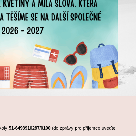
školy
51-6493910287/0100
(do zprávy pro příjemce uveďte