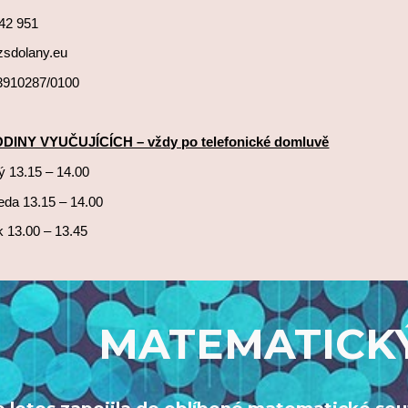
042 951
zsdolany.eu
3910287/0100
INY VYUČUJÍCÍCH – vždy po telefonické domluvě
ý 13.15 – 14.00
eda 13.15 – 14.00
k 13.00 – 13.45
MATEMATICK